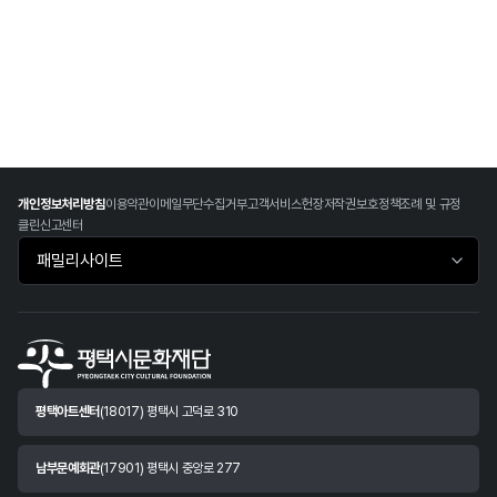
개인정보처리방침
이용약관
이메일무단수집거부
고객서비스헌장
저작권보호정책
조례 및 규정
클린신고센터
패밀리사이트 바로가기
평택아트센터
(18017) 평택시 고덕로 310
남부문예회관
(17901) 평택시 중앙로 277