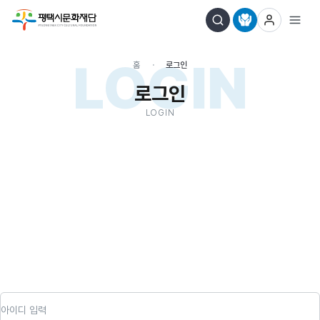
LOGIN
홈
로그인
로그인
LOGIN
아이디