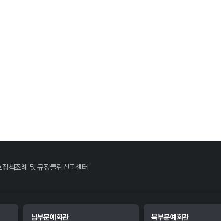
호정책
조례 및 규정
클린신고센터
남부문예회관
북부문예회관