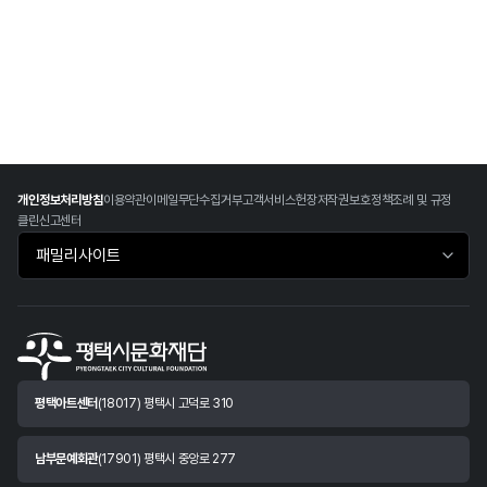
개인정보처리방침
이용약관
이메일무단수집거부
고객서비스헌장
저작권보호정책
조례 및 규정
클린신고센터
패밀리사이트 바로가기
평택아트센터
(18017) 평택시 고덕로 310
남부문예회관
(17901) 평택시 중앙로 277