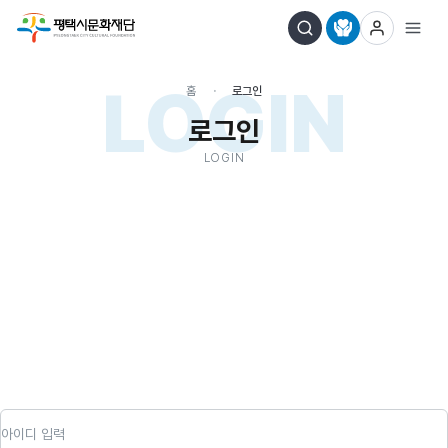
LOGIN
홈
로그인
로그인
LOGIN
아이디