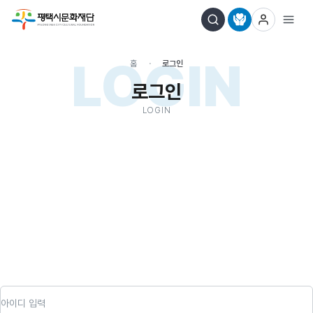
LOGIN
홈
로그인
로그인
LOGIN
아이디