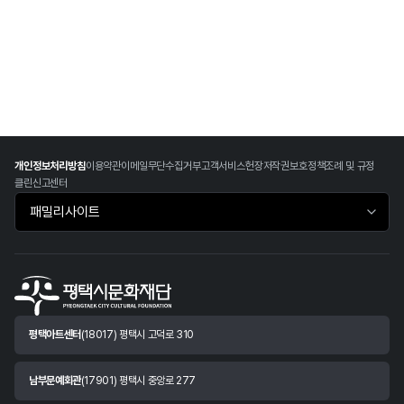
개인정보처리방침
이용약관
이메일무단수집거부
고객서비스헌장
저작권보호정책
조례 및 규정
클린신고센터
패밀리사이트 바로가기
평택아트센터
(18017) 평택시 고덕로 310
남부문예회관
(17901) 평택시 중앙로 277