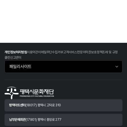
개인정보처리방침
이용약관
이메일무단수집거부
고객서비스헌장
저작권보호정책
조례 및 규정
클린신고센터
패밀리사이트 바로가기
평택아트센터
(18017) 평택시 고덕로 310
남부문예회관
(17901) 평택시 중앙로 277