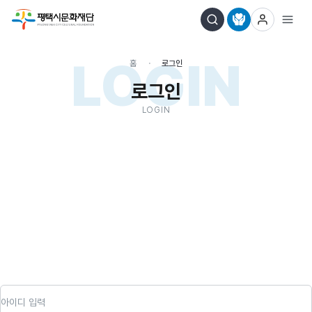
LOGIN
홈
로그인
로그인
LOGIN
아이디