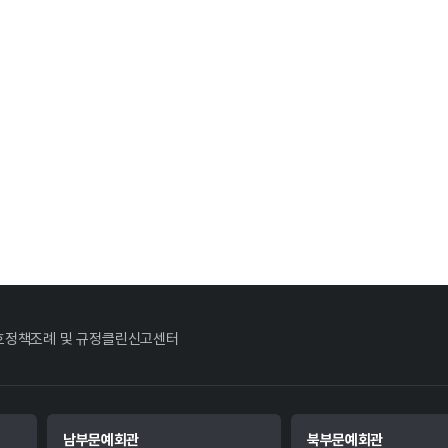
호정책
조례 및 규정
클린신고센터
남부문예회관
북부문예회관