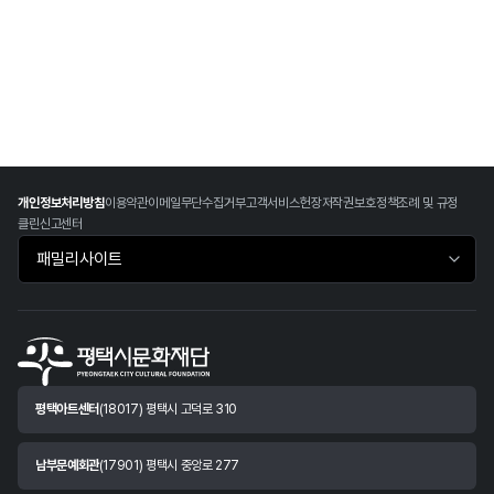
개인정보처리방침
이용약관
이메일무단수집거부
고객서비스헌장
저작권보호정책
조례 및 규정
클린신고센터
패밀리사이트 바로가기
평택아트센터
(18017) 평택시 고덕로 310
남부문예회관
(17901) 평택시 중앙로 277