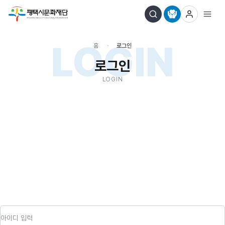
LOGIN
홈
로그인
로그인
LOGIN
아이디