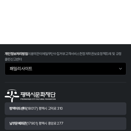
개인정보처리방침
이용약관
이메일무단수집거부
고객서비스헌장
저작권보호정책
조례 및 규정
클린신고센터
패밀리사이트 바로가기
평택아트센터
(18017) 평택시 고덕로 310
남부문예회관
(17901) 평택시 중앙로 277