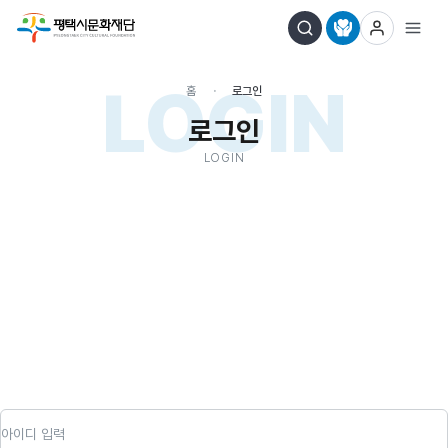
LOGIN
홈
로그인
로그인
LOGIN
아이디