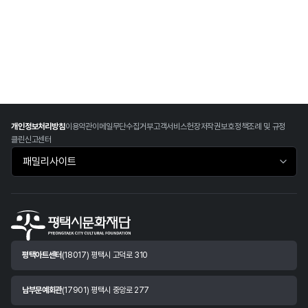
개인정보처리방침
이용약관
이메일무단수집거부
고객서비스헌장
저작권보호정책
조례 및 규정
클린신고센터
패밀리사이트 바로가기
평택아트센터
(18017) 평택시 고덕로 310
남부문예회관
(17901) 평택시 중앙로 277