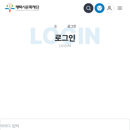
LOGIN
홈
로그인
로그인
LOGIN
아이디