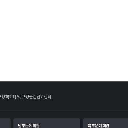
호정책
조례 및 규정
클린신고센터
남부문예회관
북부문예회관