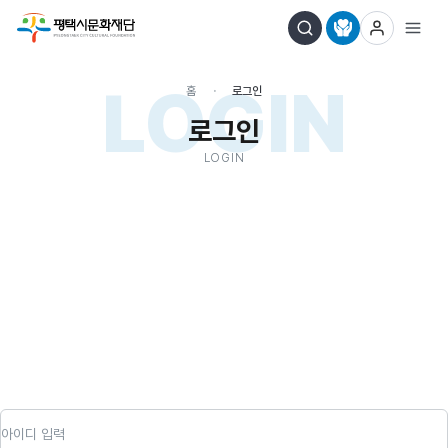
LOGIN
홈
로그인
로그인
LOGIN
아이디