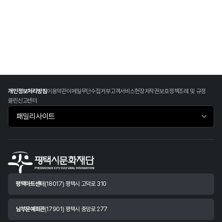
개인정보처리방침
이용약관
이메일무단수집거부
고객서비스헌장
저작권보호정책
조례 및 규정
클린신고센터
패밀리사이트 바로가기
평택아트센터
(18017) 평택시 고덕로 310
남부문예회관
(17901) 평택시 중앙로 277