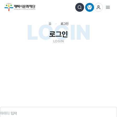
LOGIN
홈
로그인
로그인
LOGIN
아이디