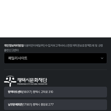
개인정보처리방침
이용약관
이메일무단수집거부
고객서비스헌장
저작권보호정책
조례 및 규정
클린신고센터
패밀리사이트 바로가기
평택아트센터
(18017) 평택시 고덕로 310
남부문예회관
(17901) 평택시 중앙로 277