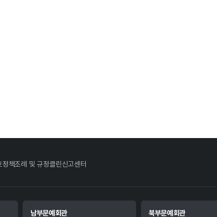
호정책
조례 및 규정
클린신고센터
남부문예회관
북부문예회관