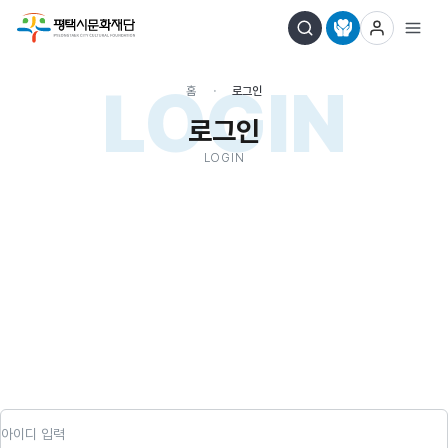
LOGIN
홈
로그인
로그인
LOGIN
아이디