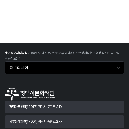
개인정보처리방침
이용약관
이메일무단수집거부
고객서비스헌장
저작권보호정책
조례 및 규정
클린신고센터
패밀리사이트 바로가기
평택아트센터
(18017) 평택시 고덕로 310
남부문예회관
(17901) 평택시 중앙로 277