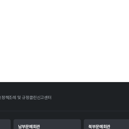
호정책
조례 및 규정
클린신고센터
남부문예회관
북부문예회관