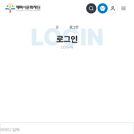
LOGIN
홈
로그인
로그인
LOGIN
아이디