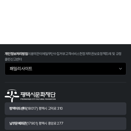
개인정보처리방침
이용약관
이메일무단수집거부
고객서비스헌장
저작권보호정책
조례 및 규정
클린신고센터
패밀리사이트 바로가기
평택아트센터
(18017) 평택시 고덕로 310
남부문예회관
(17901) 평택시 중앙로 277