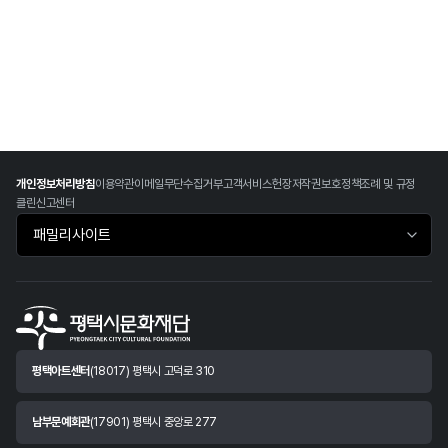
개인정보처리방침
이용약관
이메일무단수집거부
고객서비스헌장
저작권보호정책
조례 및 규정
클린신고센터
패밀리사이트 바로가기
평택아트센터
(18017) 평택시 고덕로 310
남부문예회관
(17901) 평택시 중앙로 277