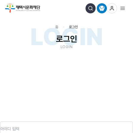
LOGIN
홈
로그인
로그인
LOGIN
아이디