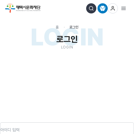
LOGIN
홈
로그인
로그인
LOGIN
아이디