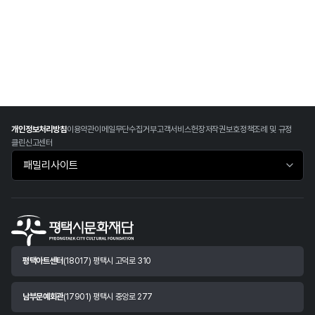
개인정보처리방침
이용약관
이메일무단수집거부
고객서비스헌장
저작권보호정책
조례 및 규정
클린신고센터
패밀리사이트 바로가기
평택아트센터
(18017) 평택시 고덕로 310
남부문예회관
(17901) 평택시 중앙로 277