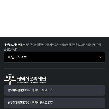
개인정보처리방침
이용약관
이메일무단수집거부
고객서비스헌장
저작권보호정책
조례 및 규정
클린신고센터
패밀리사이트 바로가기
평택아트센터
(18017) 평택시 고덕로 310
남부문예회관
(17901) 평택시 중앙로 277