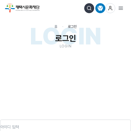
LOGIN
홈
로그인
로그인
LOGIN
아이디