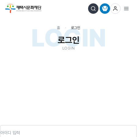
LOGIN
홈
로그인
로그인
LOGIN
아이디