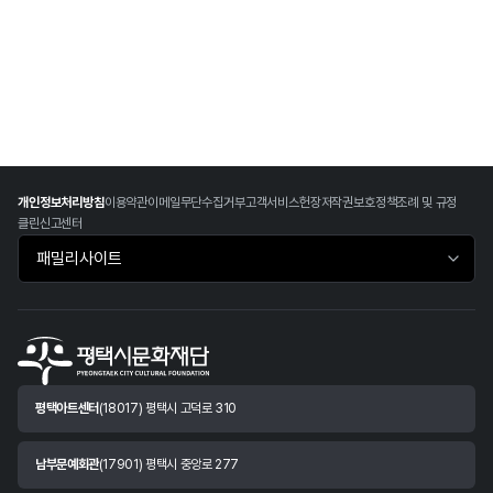
개인정보처리방침
이용약관
이메일무단수집거부
고객서비스헌장
저작권보호정책
조례 및 규정
클린신고센터
패밀리사이트 바로가기
평택아트센터
(18017) 평택시 고덕로 310
남부문예회관
(17901) 평택시 중앙로 277