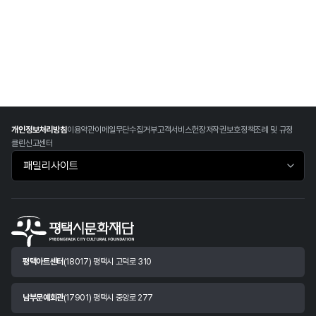
개인정보처리방침
이용약관
이메일무단수집거부
고객서비스헌장
저작권보호정책
조례 및 규정
클린신고센터
패밀리사이트 바로가기
평택아트센터
(18017) 평택시 고덕로 310
남부문예회관
(17901) 평택시 중앙로 277