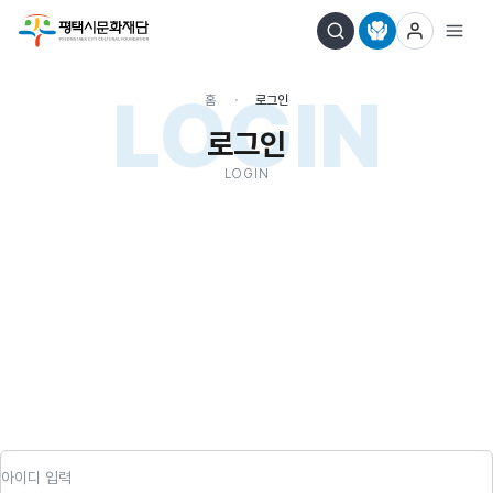
LOGIN
홈
로그인
로그인
LOGIN
아이디