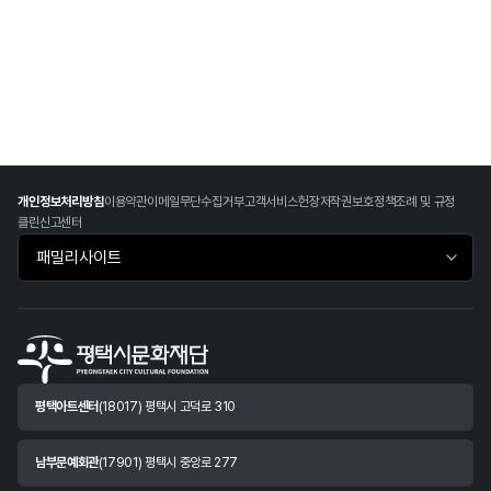
개인정보처리방침
이용약관
이메일무단수집거부
고객서비스헌장
저작권보호정책
조례 및 규정
클린신고센터
패밀리사이트 바로가기
평택아트센터
(18017) 평택시 고덕로 310
남부문예회관
(17901) 평택시 중앙로 277