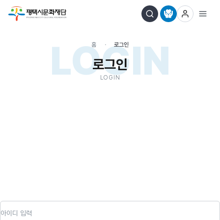
LOGIN
홈
로그인
로그인
LOGIN
아이디