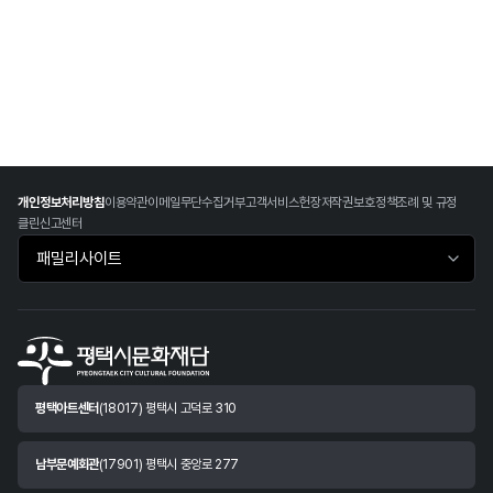
개인정보처리방침
이용약관
이메일무단수집거부
고객서비스헌장
저작권보호정책
조례 및 규정
클린신고센터
패밀리사이트 바로가기
평택아트센터
(18017) 평택시 고덕로 310
남부문예회관
(17901) 평택시 중앙로 277