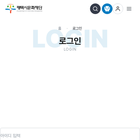
LOGIN
홈
로그인
로그인
LOGIN
아이디