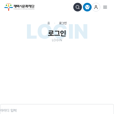
LOGIN
홈
로그인
로그인
LOGIN
아이디