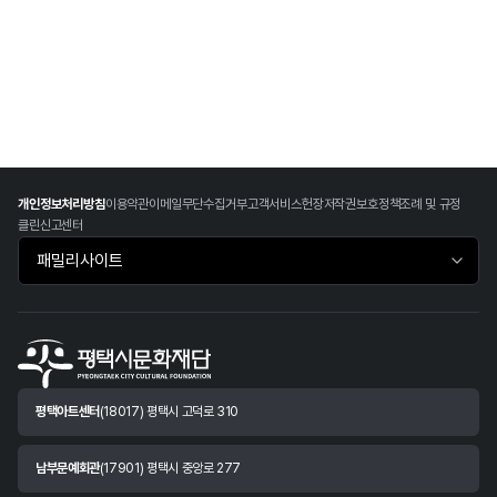
개인정보처리방침
이용약관
이메일무단수집거부
고객서비스헌장
저작권보호정책
조례 및 규정
클린신고센터
패밀리사이트 바로가기
평택아트센터
(18017) 평택시 고덕로 310
남부문예회관
(17901) 평택시 중앙로 277