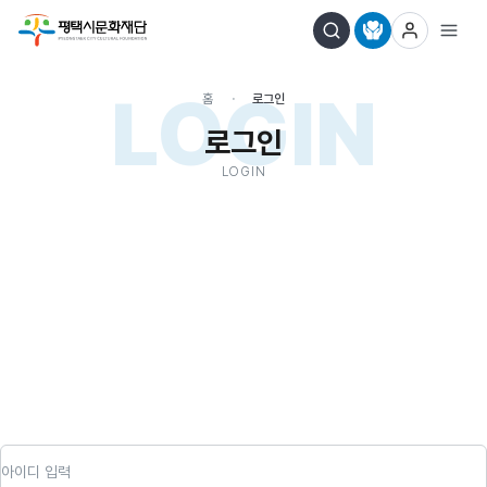
LOGIN
홈
로그인
로그인
LOGIN
아이디