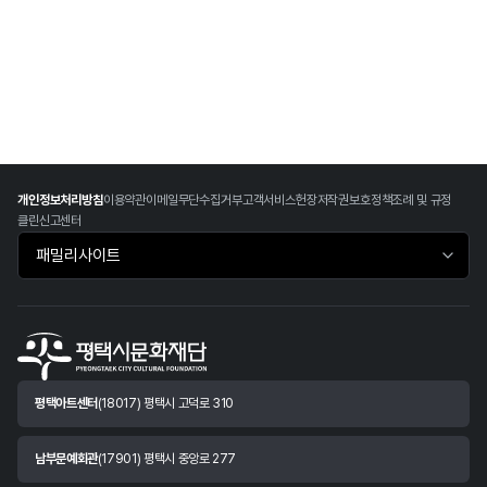
개인정보처리방침
이용약관
이메일무단수집거부
고객서비스헌장
저작권보호정책
조례 및 규정
클린신고센터
패밀리사이트 바로가기
평택아트센터
(18017) 평택시 고덕로 310
남부문예회관
(17901) 평택시 중앙로 277