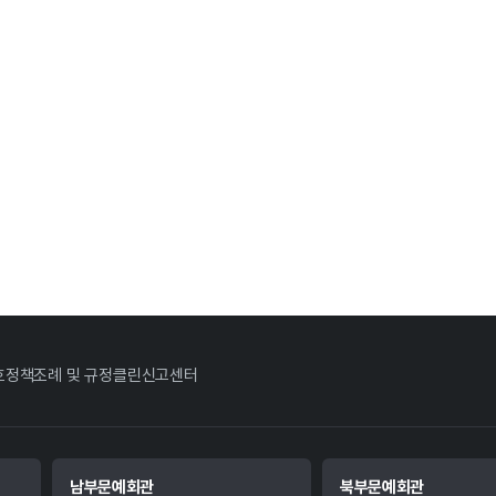
호정책
조례 및 규정
클린신고센터
남부문예회관
북부문예회관