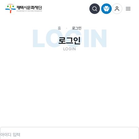
LOGIN
홈
로그인
로그인
LOGIN
아이디