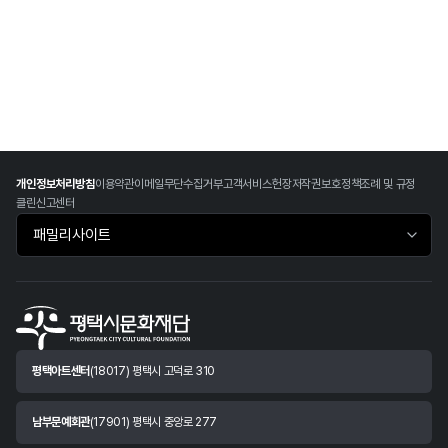
개인정보처리방침
이용약관
이메일무단수집거부
고객서비스헌장
저작권보호정책
조례 및 규정
클린신고센터
패밀리사이트 바로가기
평택아트센터
(18017) 평택시 고덕로 310
남부문예회관
(17901) 평택시 중앙로 277