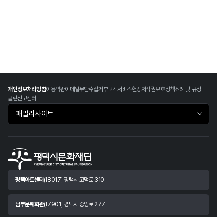
개인정보처리방침
이용약관
이메일무단수집거부
고객서비스헌장
저작권보호정책
조례 및 규정
클린신고센터
패밀리사이트 바로가기
평택아트센터
(18017) 평택시 고덕로 310
남부문예회관
(17901) 평택시 중앙로 277