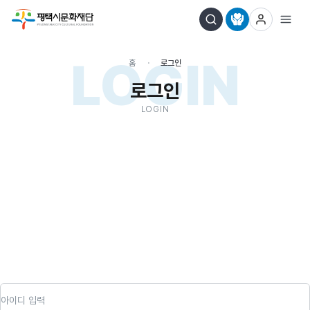
LOGIN
홈
로그인
로그인
LOGIN
아이디