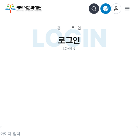
LOGIN
홈
로그인
로그인
LOGIN
아이디