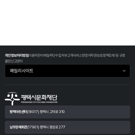
개인정보처리방침
이용약관
이메일무단수집거부
고객서비스헌장
저작권보호정책
조례 및 규정
클린신고센터
패밀리사이트 바로가기
평택아트센터
(18017) 평택시 고덕로 310
남부문예회관
(17901) 평택시 중앙로 277