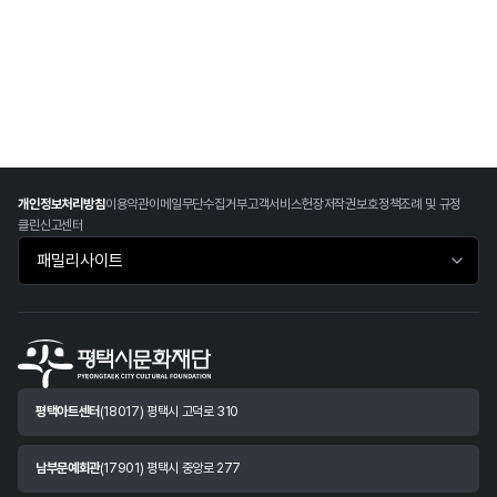
개인정보처리방침
이용약관
이메일무단수집거부
고객서비스헌장
저작권보호정책
조례 및 규정
클린신고센터
패밀리사이트 바로가기
평택아트센터
(18017) 평택시 고덕로 310
남부문예회관
(17901) 평택시 중앙로 277