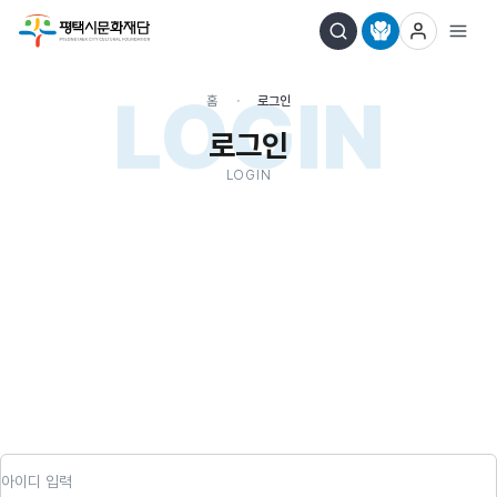
LOGIN
홈
로그인
로그인
LOGIN
아이디