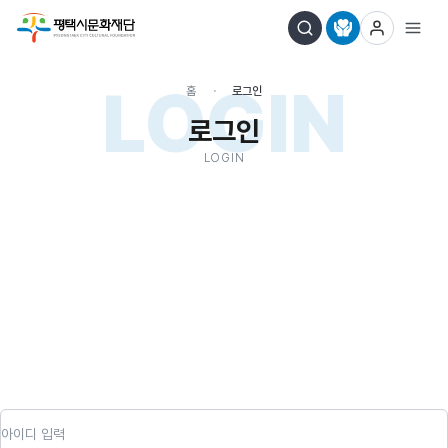
LOGIN
홈
로그인
로그인
LOGIN
아이디