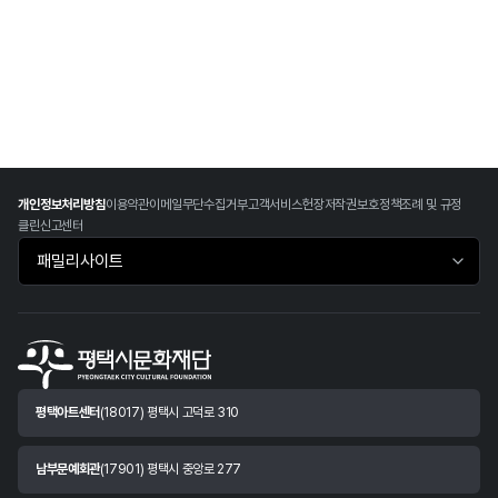
개인정보처리방침
이용약관
이메일무단수집거부
고객서비스헌장
저작권보호정책
조례 및 규정
클린신고센터
패밀리사이트 바로가기
평택아트센터
(18017) 평택시 고덕로 310
남부문예회관
(17901) 평택시 중앙로 277