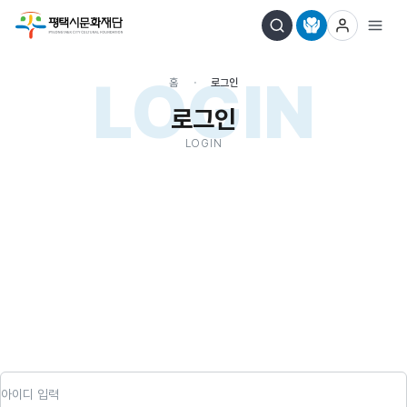
LOGIN
홈
로그인
로그인
LOGIN
아이디