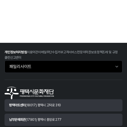
개인정보처리방침
이용약관
이메일무단수집거부
고객서비스헌장
저작권보호정책
조례 및 규정
클린신고센터
패밀리사이트 바로가기
평택아트센터
(18017) 평택시 고덕로 310
남부문예회관
(17901) 평택시 중앙로 277