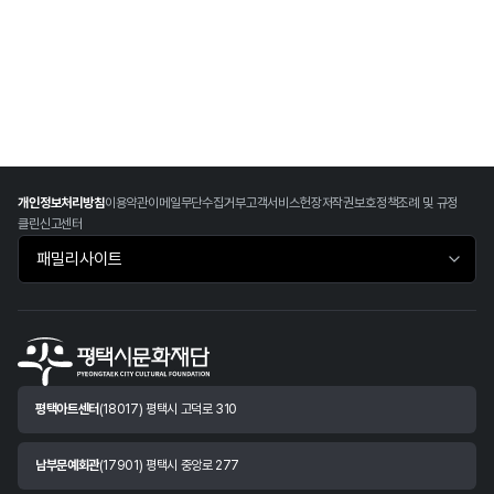
개인정보처리방침
이용약관
이메일무단수집거부
고객서비스헌장
저작권보호정책
조례 및 규정
클린신고센터
패밀리사이트 바로가기
평택아트센터
(18017) 평택시 고덕로 310
남부문예회관
(17901) 평택시 중앙로 277