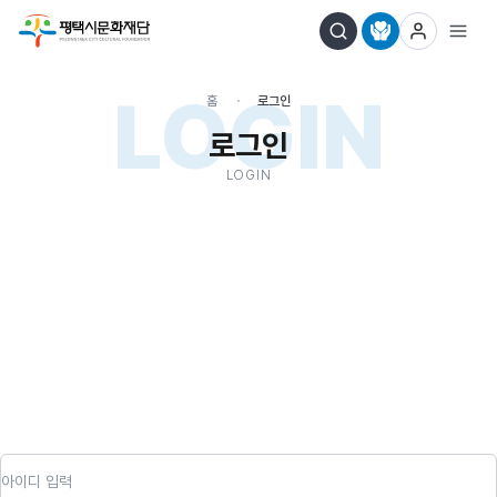
LOGIN
홈
로그인
로그인
LOGIN
아이디