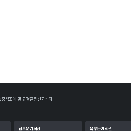
호정책
조례 및 규정
클린신고센터
남부문예회관
북부문예회관