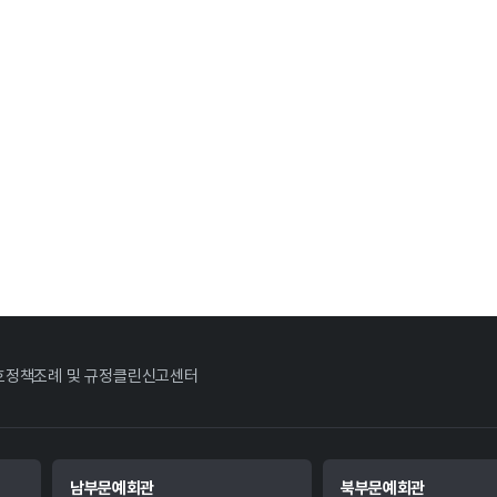
호정책
조례 및 규정
클린신고센터
남부문예회관
북부문예회관