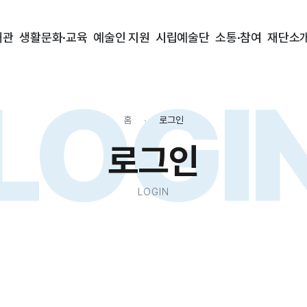
대관
생활문화·교육
예술인 지원
시립예술단
소통·참여
재단소
LOGI
홈
로그인
로그인
LOGIN