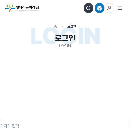
LOGIN
홈
로그인
로그인
LOGIN
아이디