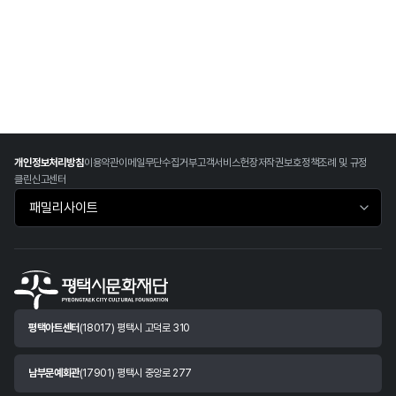
개인정보처리방침
이용약관
이메일무단수집거부
고객서비스헌장
저작권보호정책
조례 및 규정
클린신고센터
패밀리사이트 바로가기
평택아트센터
(18017) 평택시 고덕로 310
남부문예회관
(17901) 평택시 중앙로 277