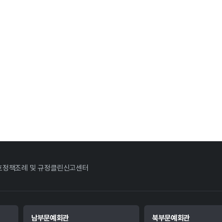
호정책
조례 및 규정
클린신고센터
남부문예회관
북부문예회관