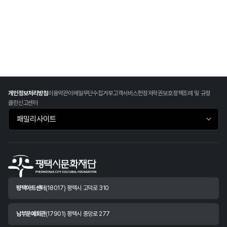
개인정보처리방침
이용약관
이메일무단수집거부
고객서비스헌장
저작권보호정책
조례 및 규정
클린신고센터
패밀리사이트 바로가기
평택아트센터
(18017) 평택시 고덕로 310
남부문예회관
(17901) 평택시 중앙로 277