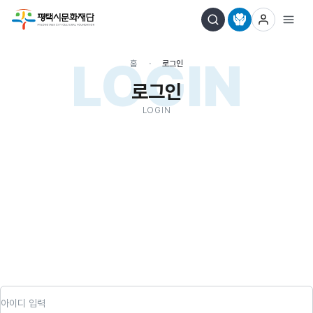
LOGIN
홈
로그인
로그인
LOGIN
아이디