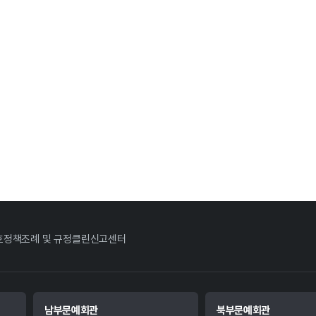
호정책
조례 및 규정
클린신고센터
남부문예회관
북부문예회관