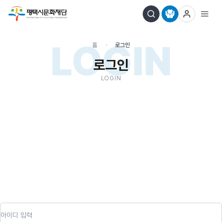
LOGIN
홈
로그인
로그인
LOGIN
아이디