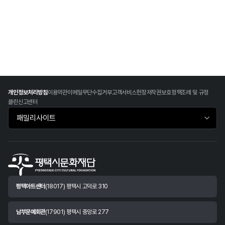
개인정보처리방침
이용약관
이메일무단수집거부
고객서비스헌장
저작권보호정책
조례 및 규정
클린신고센터
패밀리사이트 바로가기
평택아트센터
(18017) 평택시 고덕로 310
남부문예회관
(17901) 평택시 중앙로 277