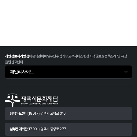
개인정보처리방침
이용약관
이메일무단수집거부
고객서비스헌장
저작권보호정책
조례 및 규정
클린신고센터
패밀리사이트 바로가기
평택아트센터
(18017) 평택시 고덕로 310
남부문예회관
(17901) 평택시 중앙로 277