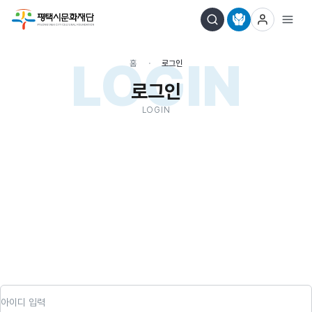
LOGIN
홈
로그인
로그인
LOGIN
아이디