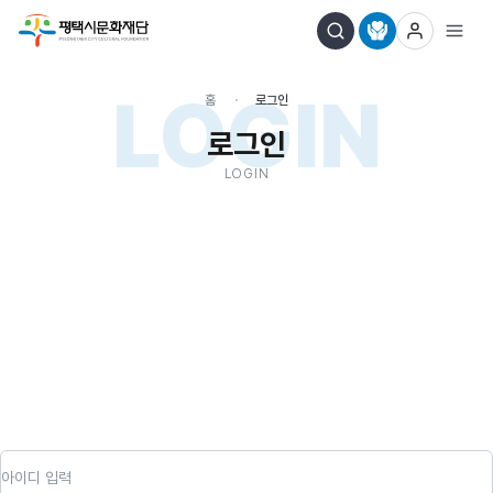
LOGIN
홈
로그인
로그인
LOGIN
아이디