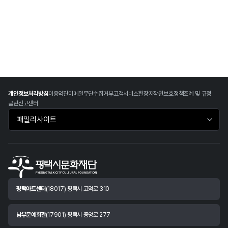
개인정보처리방침
이용약관
이메일무단수집거부
고객서비스헌장
저작권보호정책
조례 및 규정
클린신고센터
패밀리사이트 바로가기
평택아트센터
(18017) 평택시 고덕로 310
남부문예회관
(17901) 평택시 중앙로 277