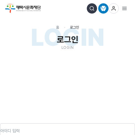
LOGIN
홈
로그인
로그인
LOGIN
아이디