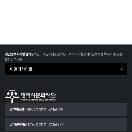
개인정보처리방침
이용약관
이메일무단수집거부
고객서비스헌장
저작권보호정책
조례 및 규정
클린신고센터
패밀리사이트 바로가기
평택아트센터
(18017) 평택시 고덕로 310
남부문예회관
(17901) 평택시 중앙로 277