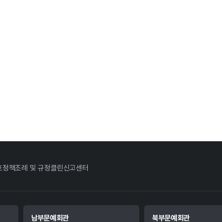
호정책
조례 및 규정
클린신고센터
남부문예회관
북부문예회관