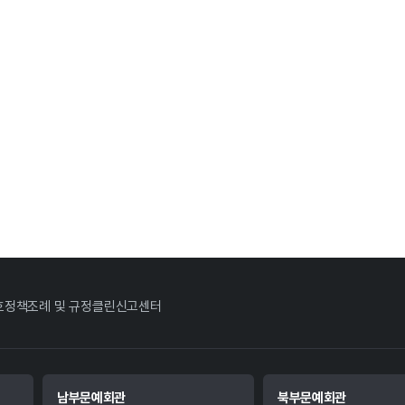
호정책
조례 및 규정
클린신고센터
남부문예회관
북부문예회관