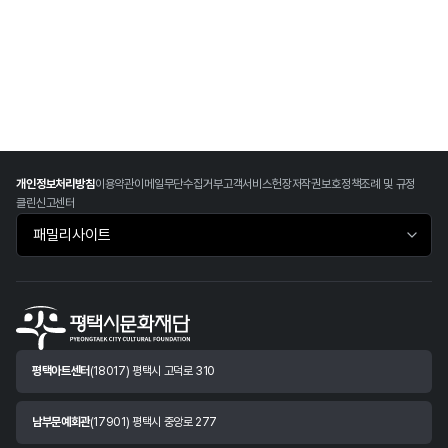
개인정보처리방침
이용약관
이메일무단수집거부
고객서비스헌장
저작권보호정책
조례 및 규정
클린신고센터
패밀리사이트 바로가기
평택아트센터
(18017) 평택시 고덕로 310
남부문예회관
(17901) 평택시 중앙로 277