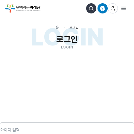
LOGIN
홈
로그인
로그인
LOGIN
아이디