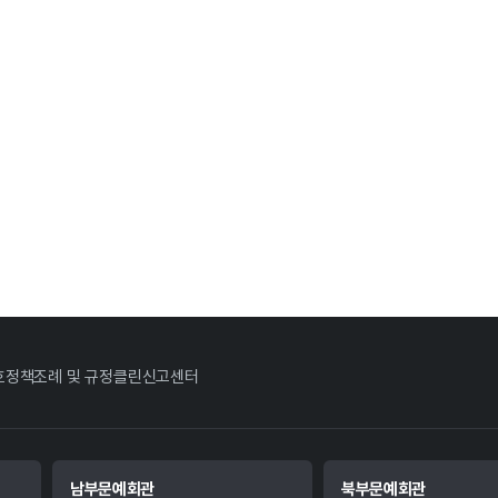
호정책
조례 및 규정
클린신고센터
남부문예회관
북부문예회관