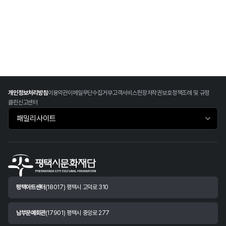
개인정보처리방침
이용약관
이메일무단수집거부
고객서비스헌장
저작권보호정책
조례 및 규정
클린신고센터
패밀리사이트 바로가기
평택아트센터
(18017) 평택시 고덕로 310
남부문예회관
(17901) 평택시 중앙로 277