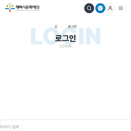
LOGIN
홈
로그인
로그인
LOGIN
아이디