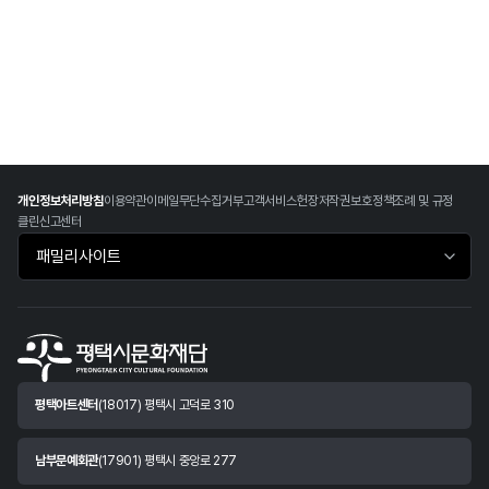
개인정보처리방침
이용약관
이메일무단수집거부
고객서비스헌장
저작권보호정책
조례 및 규정
클린신고센터
패밀리사이트 바로가기
평택아트센터
(18017) 평택시 고덕로 310
남부문예회관
(17901) 평택시 중앙로 277