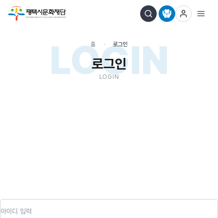
LOGIN
홈
로그인
로그인
LOGIN
아이디