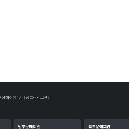
호정책
조례 및 규정
클린신고센터
남부문예회관
북부문예회관